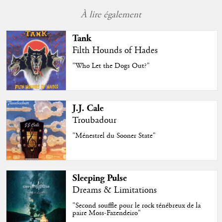
À lire également
Tank
Filth Hounds of Hades
"Who Let the Dogs Out?"
J.J. Cale
Troubadour
"Ménestrel du Sooner State"
Sleeping Pulse
Dreams & Limitations
"Second souffle pour le rock ténébreux de la
paire Moss-Fazendeiro"