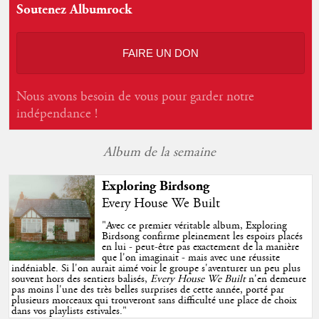
Soutenez Albumrock
FAIRE UN DON
Nous avons besoin de vous pour garder notre
indépendance !
Album de la semaine
Exploring Birdsong
Every House We Built
"
Avec ce premier véritable album, Exploring
Birdsong confirme pleinement les espoirs placés
en lui - peut-être pas exactement de la manière
que l'on imaginait - mais avec une réussite
indéniable. Si l'on aurait aimé voir le groupe s'aventurer un peu plus
souvent hors des sentiers balisés,
Every House We Built
n'en demeure
pas moins l'une des très belles surprises de cette année, porté par
plusieurs morceaux qui trouveront sans difficulté une place de choix
dans vos playlists estivales.
"