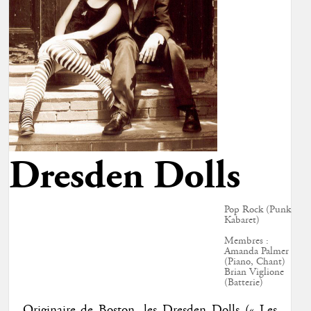
Dresden Dolls
Pop Rock (Punk
Kabaret)
Membres :
Amanda Palmer
(Piano, Chant)
Brian Viglione
(Batterie)
Originaire de Boston, les Dresden Dolls (« Les