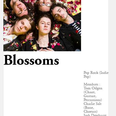
Blossoms
Pop Rock (Indie
Pop)
Membres :
Tom Odgen
(Chant,
Guitare,
Percussions)
Charlie Salt
(Basse,
Choeurs)
Josh Dewhurst