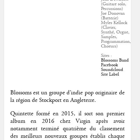
(Guitare solo,
Percussions)
Joe Donovan
(Batterie)
Myles Kellock
(Clavier,
Synthé, Orgue,
Samples,
Programmation,
Choeurs)
Sites :
Blossoms Band
Facebook
Soundcloud
Site Label
Blossoms est un groupe d'indie pop originaire de
la région de Stockport en Angleterre.
Quintette formé en 2015, il sort son premier
album en 2016 chez Virgin après avoir
notamment terminé quatrième du classement
des meilleurs nouveaux groupes établis chaque