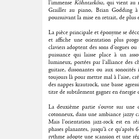
l’immense
Köhntarkösz
, qui vient au
Grailler au piano, Brian Godding à 
poursuivant la mise en retrait, de plus e
La pièce principale et éponyme se dé
et affiche une orientation plus progr
claviers adoptent des sons d’orgues ou
puissance qui laisse place à un ass
lumineux, portées par l’alliance des 
guitare, dissonantes ou aux sonorités 
toujours là pour mettre mal à l’aise, cr
des nappes krautrock, une basse agress
titre de subtilement gagner en énergie 
La deuxième partie s’ouvre sur une 
cotonneux, dans une ambiance jazzy c
Mais l’orientation jazz-rock est en ré
phases planantes, jusqu’à ce qu’après 6
rythme adopte une scansion et une répé