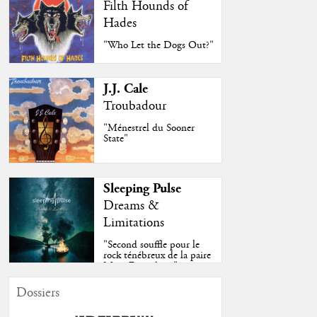
Filth Hounds of
Hades
"Who Let the Dogs Out?"
J.J. Cale
Troubadour
"Ménestrel du Sooner
State"
Sleeping Pulse
Dreams &
Limitations
"Second souffle pour le
rock ténébreux de la paire
Moss-Fazendeiro"
Dossiers