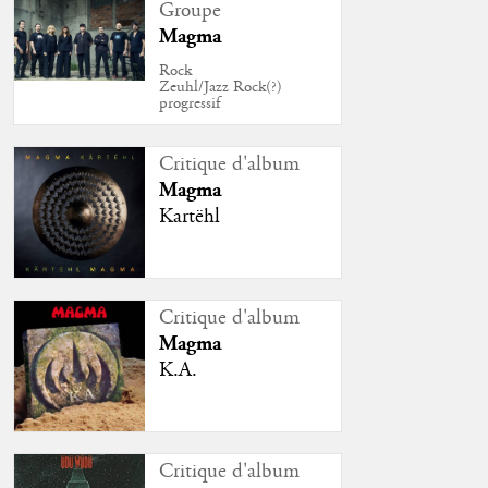
Groupe
Magma
Rock
Zeuhl/Jazz Rock(?)
progressif
Critique d'album
Magma
Kartëhl
Critique d'album
Magma
K.A.
Critique d'album