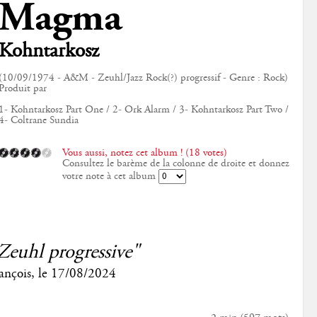
Magma
Kohntarkosz
(10/09/1974 - A&M - Zeuhl/Jazz Rock(?) progressif - Genre : Rock)
Produit par
1- Kohntarkosz Part One / 2- Ork Alarm / 3- Kohntarkosz Part Two /
4- Coltrane Sundia
Vous aussi, notez cet album ! (18 votes)
Consultez le barème de la colonne de droite et donnez
votre note à cet album
Zeuhl progressive"
ançois
, le
17/08/2024