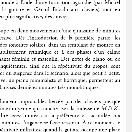
 monde à l’aide d’une formation agrandie (par Michel
la guitare et Gérard Bikialo aux claviers) tout en
n plus significative, des cuivres.
coupe en deux mouvements d’une quinzaine de minutes
essive.
Dès l’introduction de la première partie, les
 des sonorités solaires, dans un semblant de montée en
ouplissement rythmique et à des phases d’un calme
chants féminin et masculin. Des notes de piano ou de
inquiétantes, ainsi que la répétitivité du propos, sont
éer du suspense dans le scénario, alors que petit-à-petit,
ive, un piano minimaliste et horrifique, permettent au
dans ses dernières minutes très monolithiques.
douceur improbable, bercée par des claviers presque
anterburyenne qui tranche avec la rudesse de
M.D.K
..
alité assez limitée car la préférence est accordée aux
 minutes, l’urgence se fasse ressentir. À ce moment, le
titivité militaires, quand la guitare occupe une place