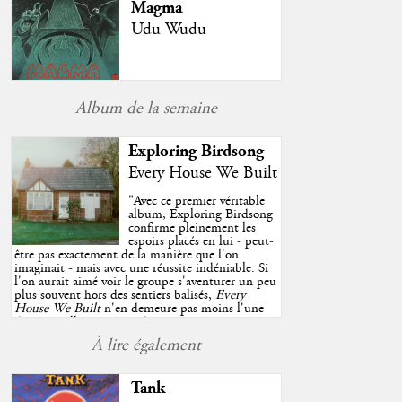
Magma
Udu Wudu
Album de la semaine
Exploring Birdsong
Every House We Built
"
Avec ce premier véritable
album, Exploring Birdsong
confirme pleinement les
espoirs placés en lui - peut-
être pas exactement de la manière que l'on
imaginait - mais avec une réussite indéniable. Si
l'on aurait aimé voir le groupe s'aventurer un peu
plus souvent hors des sentiers balisés,
Every
House We Built
n'en demeure pas moins l'une
des très belles surprises de cette année, porté par
plusieurs morceaux qui trouveront sans difficulté
À lire également
une place de choix dans vos playlists estivales.
"
Tank