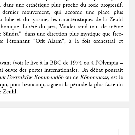
té, dans une esthétique plus proche du rock progressif,
 dernier mouvement, qui accorde une place plus
a folie et du lyrisme, les caractéristiques de la Zeuhl
iphonique. Libéré du jazz, Vander rend tout de même
Sündïa", dans une direction plus mystique que free-
e l’étonnant "Ork Alarm", à la fois orchestral et
 avant (voir le live à la BBC de 1974 ou à l’Olympia –
lui ouvre des portes internationales.
Un débat pourrait
ïk Destruktïw Kommandöh
ou de
Köhntarkösz
, est le
i, pour beaucoup, signent la période la plus faste du
e Zeuhl.