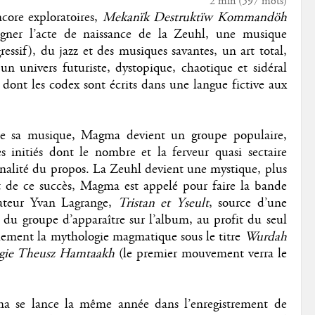
2 min
(
597
mots)
core exploratoires,
Mekanïk Destruktïw Kommandöh
ner l’acte de naissance de la Zeuhl, une musique
ressif), du jazz et des musiques savantes, un art total,
un univers futuriste, dystopique, chaotique et sidéral
, dont les codex sont écrits dans une langue fictive aux
 de sa musique, Magma devient un groupe populaire,
s initiés dont le nombre et la ferveur quasi sectaire
ginalité du propos. La Zeuhl devient une mystique, plus
t de ce succès, Magma est appelé pour faire la bande
sateur Yvan Lagrange,
Tristan et Yseult
, source d’une
du groupe d’apparaître sur l’album, au profit du seul
alement la mythologie magmatique sous le titre
Wurdah
ogie Theusz Hamtaakh
(le premier mouvement verra le
a se lance la même année dans l’enregistrement de