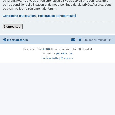
du forum. Avant de vous enregistrer, assurez-vous d’avoir pris connaissance
de nos conditions d’utilisation et de notre politique de vie privée. Assurez-vous
de bien lire tout le règlement du forum.
Conditions d’utilisation
|
Politique de confidentialité
S’enregistrer
Index du forum
Heures au format
UTC
Développé par
phpBB
® Forum Software © phpBB Limited
Traduit par
phpBB-fr.com
Confidentialité
|
Conditions