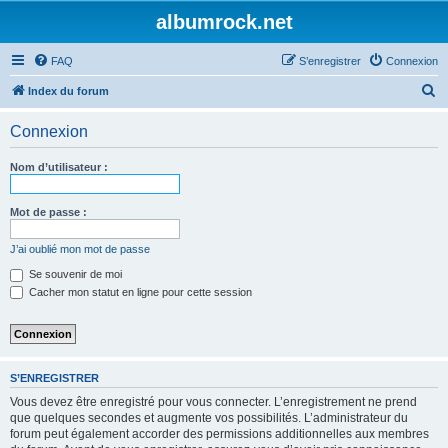
albumrock.net
FAQ
S’enregistrer
Connexion
R
Index du forum
e
Connexion
c
h
Nom d’utilisateur :
e
r
Mot de passe :
c
J’ai oublié mon mot de passe
h
Se souvenir de moi
e
Cacher mon statut en ligne pour cette session
r
S’ENREGISTRER
Vous devez être enregistré pour vous connecter. L’enregistrement ne prend
que quelques secondes et augmente vos possibilités. L’administrateur du
forum peut également accorder des permissions additionnelles aux membres