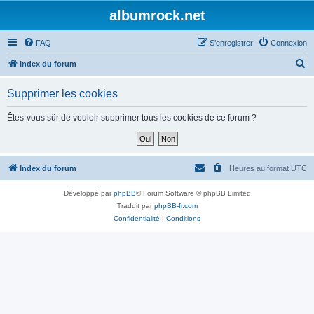
albumrock.net
FAQ
S’enregistrer
Connexion
R
Index du forum
e
Supprimer les cookies
c
h
Êtes-vous sûr de vouloir supprimer tous les cookies de ce forum ?
e
r
c
Index du forum
Heures au format
UTC
h
Développé par
phpBB
® Forum Software © phpBB Limited
e
Traduit par
phpBB-fr.com
r
Confidentialité
|
Conditions