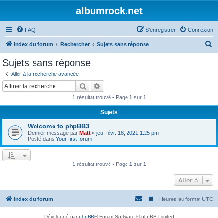
albumrock.net
FAQ
S’enregistrer
Connexion
R
Index du forum
Rechercher
Sujets sans réponse
e
Sujets sans réponse
c
Aller à la recherche avancée
h
Rechercher
Recherche avancée
e
1 résultat trouvé • Page
1
sur
1
r
Sujets
c
Welcome to phpBB3
h
Dernier message par
Matt
«
jeu. févr. 18, 2021 1:25 pm
e
Posté dans
Your first forum
r
1 résultat trouvé • Page
1
sur
1
Aller à
Index du forum
Heures au format
UTC
Développé par
phpBB
® Forum Software © phpBB Limited