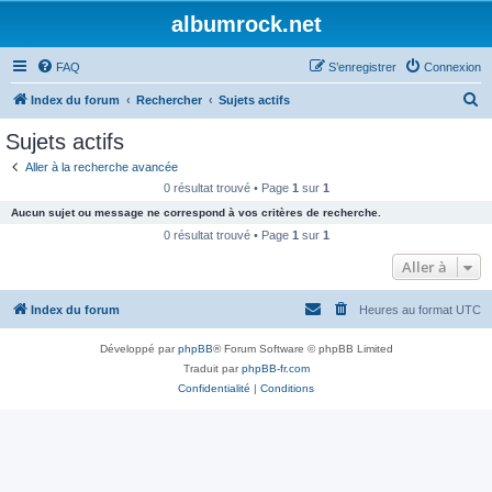
albumrock.net
FAQ
S’enregistrer
Connexion
R
Index du forum
Rechercher
Sujets actifs
e
Sujets actifs
c
Aller à la recherche avancée
h
0 résultat trouvé • Page
1
sur
1
e
Aucun sujet ou message ne correspond à vos critères de recherche.
r
0 résultat trouvé • Page
1
sur
1
c
Aller à
h
Index du forum
Heures au format
UTC
e
r
Développé par
phpBB
® Forum Software © phpBB Limited
Traduit par
phpBB-fr.com
Confidentialité
|
Conditions